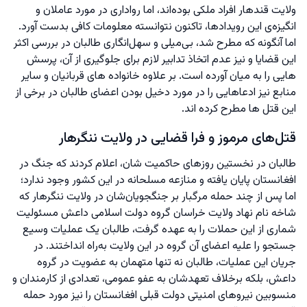
ولایت قندهار افراد ملکی بوده‌اند، اما رواداری در مورد عاملان و
انگیزه‌ی این رویدادها، تاکنون نتوانسته معلومات کافی بدست آورد.
اما آنگونه که مطرح شد، بی‌میلی و سهل‌انگاری طالبان در بررسی اکثر
این قضایا و نیز عدم اتخاذ تدابیر لازم برای جلوگیری از آن، پرسش
هایی را به میان آورده است. بر علاوه خانواده های قربانیان و سایر
منابع نیز ادعاهایی را در مورد دخیل بودن اعضای طالبان در برخی از
این قتل ها مطرح کرده اند.
قتل‌های مرموز و فرا قضایی در ولایت ننگرهار
طالبان در نخستین روزهای حاکمیت شان، اعلام کردند که جنگ در
افغانستان پایان یافته و منازعه مسلحانه در این کشور وجود ندارد؛
اما پس از چند حمله مرگبار بر جنگجویان‌شان در ولایت ننگرهار که
شاخه نام نهاد ولایت خراسان گروه دولت اسلامی داعش مسئولیت
شماری از این حملات را به عهده گرفت، طالبان یک عملیات وسیع
جستجو را علیه اعضای آن گروه در این ولایت به‌راه انداختند. در
جریان این عملیات، طالبان نه تنها متهمان به عضویت در گروه
داعش، بلکه برخلاف تعهدشان به عفو عمومی، تعدادی از کارمندان و
منسوبین نیروهای امنیتی دولت قبلی افغانستان را نیز مورد حمله