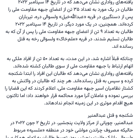
یافته‌های رواداری نشان می‌دهد که در تاریخ ۱۴ سپتامبر ۲۰۲۲
طالبان در یک مورد به تعداد ۳۵ تن از اعضای جبهه مقاومت ملی را
پس از دستگیری در قریه «عبدالله‌خیل» ولسوالی دره، تیرباران
کرده‌اند. همچنین، در یک مورد دیگر، در تاریخ ۱۴ سپتامبر ۲۰۲۲
طالبان به تعداد ۹ تن از اعضای جبهه مقاومت ملی را پس از آن که به
طالبان تسلیم شدند، در قریه «ملم‌خاک» ولسوالی رخه به قتل
رسانده اند.
چنانکه قبلاً اشاره شد، در این مدت، به تعداد ۵۰ تن از افراد ملکی به
اتهام ارتباط با جبهه مقاومت ملی از سوی طالبان کشته شده‌اند.
یافته‌های رواداری نشان می‌دهد که طالبان این افراد را ابتدا شکنجه
کرده و سپس به قتل رسانده‌اند. هر چند که طالبان در واکنش به
کشتار نظامیان اسیر جبهه مقاومت ملی، اعلام کردند که این قضایا را
بررسی نموده و عاملان آنرا مورد محاکمه قرار خواهند داد؛ اما تاکنون
هیچ اقدام موثری در این زمینه انجام ندادهاند.
شکنجه و قتل عبدالمنیر
عبدالمنیر، چوپانی از مرکز ولایت پنجشیر، در تاریخ ۲ جون ۲۰۲۲ در
حالیکه مصروف چراندن مواشی خود در منطقه «ملسپه» مربوط
ولسوالی بازارک ولایت پنجشیر بود، توسط طالبان به اتهام همکاری با