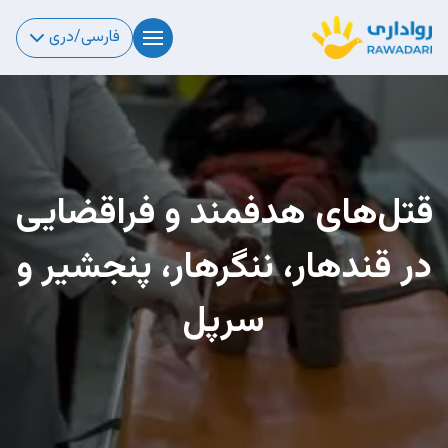
فارسی/دری
قتل‌های هدفمند و فراقضایی
در قندهار، ننگرهار،‌ پنجشیر و
سرپل