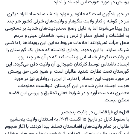
پرسش در مورد هویت این اجساد را ندارد.
در خور یادآوری است که علاوه بر موارد یاد شده، اجساد افراد دیگری
نیز در گوشه و کنار ولایت ننگرهار و ولایت‌های شرقی کشور هر چند
روز پیدا می‌شود؛ اما به دلیل وضع محدودیت‌های شدید بر دسترسی
به اطلاعات و فضای مملو از ترس و رعب، شاهدان عینی و مردم
محل جرأت نمی‌توانند اطلاعات مربوط به این این رویدادها را با کسی
شریک سازند. با این وجود، رواداری توانسته که محل یک گورستان را
در ولایت ننگرهار شناسایی و تثبت کند که در آن هر چند روز،
اجساد ناشناس توسط کارکنان شهرداری آن ولایت دفن می‌گردد. این
گورستان تحت نظارت شدید طالبان است و هیچ کس حق پرسش
در مورد هویت این اجساد را ندارد. از این‌رو، رواداری نیز در مورد
هویت اجساد دفن شده در این گورستان، نتوانست معلومات
معتبری به دست آورد و در شرایط فعلی تحقیق و بررسی این قضیه
ممکن نیست.
قتل‌های فرا قضایی در ولایت پنجشیر
با سقوط کابل در تاریخ ۱۵ اگست ۲۰۲۱، به استثنای ولایت پنجشیر،
طالبان بر تمام ولایت‌های افغانستان تسلط پیدا کردند. با آغاز هجوم
این گروه بر ولایت پنجشیر تعدادی از شخصیت‌ها و چهرهای مخالف