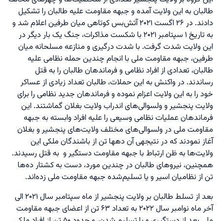
طالبان به این ولایت آمده و جبهه مقاومت علیه طالبان را تشکیل
دادند. در ۲۶ اگست ۲۰۲۱ آتش‌بس کوتاهی میان طرفین اعلام شد و
به تاریخ ۱ سپتامبر ۲۰۲۱ با شکست مذاکرات، جنگ یک بار دیگر در
این ولایت شدت گرفت. با شدت درگیری و منازعه مسلحانه میان
طرفین، جبهه مقاومت ملی با انجام چندین حمله نظامی علیه
طالبان، تعدادی از افراد نظامی و فرماندهان طالبان را به قتل
رساندند. در واکنش به این حملات، طالبان تعداد زیادی از عساکر
خود را به این ولایت اعزام نموده و فرماندهان جدید نظامی را برای
ولایت پنجشیر و ولسوالی‌های اندراب ولایت بغلان گماشتند. این
فرماندهان عملیات نظامی وسیعی را علیه افراد وابسته به جبهه
مقاومت ملی در ولسوالی‌های مختلف ولایت‌های پنجشیر و بغلان
آغاز نمودند که در نتیجهی آن دهها تن از باشندگان ملکی این
ولایت‌ها به ظن ارتباط با جبهه مقاومت دستگیر و به قتل رسیدند.
همچنین، نیروهای طالبان در چندین مورد، دست به کشتار ده‌ها
تن از نظامیان اسیر و یا تسلیم‌شده جبهه مقاومت ملی زده‌ا‌ند.
بعد از تسلط طالبان بر ولایت پنجشیر از ماه سپتامبر سال ۲۰۲۱ الی
آخر ماه نوامبر سال ۲۰۲۲ به تعداد ۶۳ تن از اعضای جبهه مقاومت
ملی بعد از دستگیری و یا تسلیم شدن، و حدود ۵۰ تن از افراد ملکی