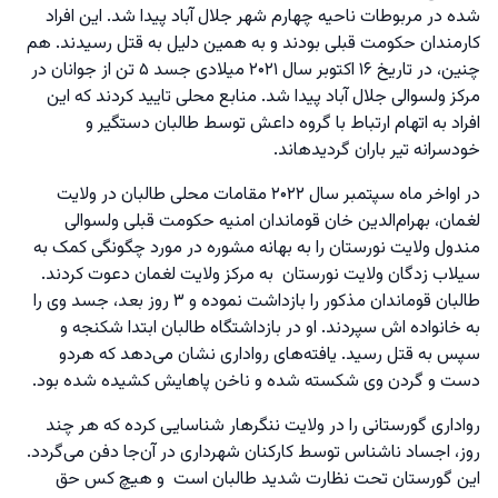
شده در مربوطات ناحیه چهارم شهر جلال آباد پیدا شد. این افراد
کارمندان حکومت قبلی بودند و به همین دلیل به قتل رسیدند. هم
چنین، در تاریخ ۱۶ اکتوبر سال ۲۰۲۱ میلادی جسد ۵ تن از جوانان در
مرکز ولسوالی جلال آباد پیدا شد. منابع محلی تایید کردند که این
افراد به اتهام ارتباط با گروه داعش توسط طالبان دستگیر و
خودسرانه تیر باران گردیدهاند.
در اواخر ماه سپتمبر سال ۲۰۲۲ مقامات محلی طالبان در ولایت
لغمان، بهرام‌الدین خان قوماندان امنیه حکومت قبلی ولسوالی
مندول ولایت نورستان را به بهانه مشوره در مورد چگونگی کمک به
سیلاب زدگان ولایت نورستان به مرکز ولایت لغمان دعوت کردند.
طالبان قوماندان مذکور را بازداشت نموده و ۳ روز بعد، جسد وی را
به خانواده اش سپردند. او در بازداشتگاه طالبان ابتدا شکنجه و
سپس به قتل رسید. یافته‌های رواداری نشان می‌دهد که هردو
دست و گردن وی شکسته شده و ناخن پاهایش کشیده شده بود.
رواداری گورستانی را در ولایت ننگرهار شناسایی کرده که هر چند
روز، اجساد ناشناس توسط کارکنان شهرداری در آن‌جا دفن می‌گردد.
این گورستان تحت نظارت شدید طالبان است و هیچ کس حق