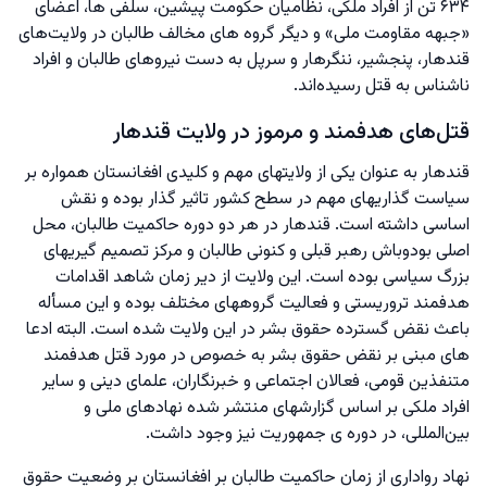
۶۳۴ تن از افراد ملکی، نظامیان حکومت پیشین، سلفی ها‌، اعضای
«جبهه مقاومت ملی» و دیگر گروه های مخالف طالبان در ولایت‌های
قندهار، پنجشیر، ننگرهار و سرپل به دست نیروهای طالبان و افراد
ناشناس به قتل رسیده‌اند.
قتل‌های هدفمند و مرموز در ولایت قندهار
قندهار به عنوان یکی از ولایتهای مهم و کلیدی افغانستان همواره بر
سیاست گذاریهای مهم در سطح کشور تاثیر گذار بوده و نقش
اساسی داشته است. قندهار در هر دو دوره حاکمیت طالبان، محل
اصلی بودوباش رهبر قبلی و کنونی طالبان و مرکز تصمیم گیریهای
بزرگ سیاسی بوده است. این ولایت از دیر زمان شاهد اقدامات
هدفمند تروریستی و فعالیت گروههای مختلف بوده و این مسأله
باعث نقض گسترده حقوق بشر در این ولایت شده است. البته ادعا
های مبنی بر نقض حقوق بشر به خصوص در مورد قتل هدفمند
متنفذین قومی، فعالان اجتماعی و خبرنگاران، علمای دینی و سایر
افراد ملکی بر اساس گزارشهای منتشر شده نهادهای ملی و
بین‌المللی، در دوره ی جمهوریت نیز وجود داشت.
نهاد رواداری از زمان حاکمیت طالبان بر افغانستان بر وضعیت حقوق