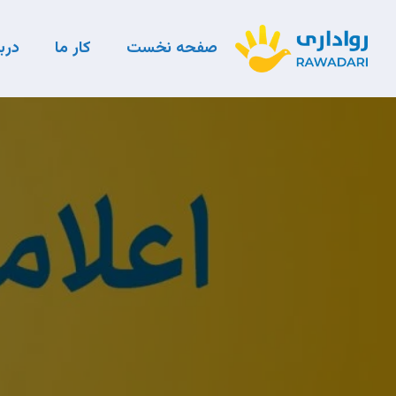
صفحه نخست
کار ما
دربا