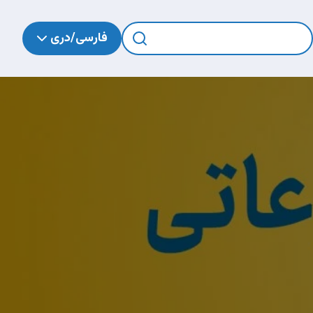
فارسی/دری