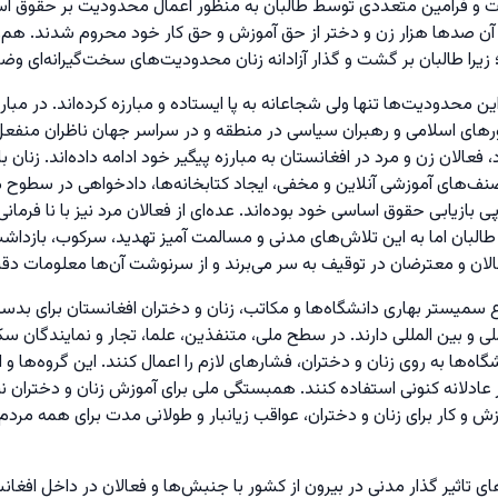
ماه گذشته مقررات و فرامین متعددی توسط طالبان به منظور اعمال محدودیت بر حقو
 آن صدها هزار زن و دختر از حق آموزش و حق کار خود محروم شدند. هم‌
را طالبان بر گشت و گذار آزادانه‌ زنان محدودیت‌های سخت‌گیرانه‌ای وضع 
ن محدودیت‌ها تنها ولی شجاعانه به پا ایستاده و مبارزه کرده‌اند. در مبار
ای اسلامی و رهبران سیاسی در منطقه و در سراسر جهان ناظران منفعل بود
، فعالان زن و مرد در افغانستان به مبارزه پیگیر خود ادامه داده‌اند. زنان با
ی صنف‌های آموزشی آنلاین و مخفی، ایجاد کتابخانه‌ها، دادخواهی در سطوح م
ی بازیابی حقوق اساسی خود بوده‌اند. عده‌ای از فعالان مرد نیز با نا فرم
سخ طالبان اما به این تلاش‌های مدنی و مسالمت آمیز تهدید، سرکوب، بازد
الان و معترضان در توقیف به سر می‌برند و از سرنوشت آن‌ها معلومات 
سمیستر بهاری دانشگاه‌ها و مکاتب، زنان و دختران افغانستان برای بدست
 و بین المللی دارند. در سطح ملی، متنفذین، علما، تجار و نمایندگان
ه‌ها به روی زنان و دختران، فشارهای لازم را اعمال کنند. این گروه‌ها و ا
دلانه کنونی استفاده کنند. همبستگی ملی برای آموزش زنان و دختران نیروم
و کار برای زنان و دختران، عواقب زیانبار و طولانی مدت برای همه مردم
ای تاثیر گذار مدنی در بیرون از کشور با جنبش‌ها و فعالان در داخل افغا